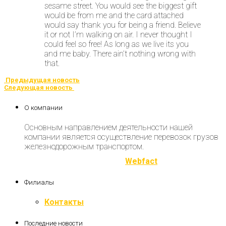
sesame street. You would see the biggest gift
would be from me and the card attached
would say thank you for being a friend. Believe
it or not I’m walking on air. I never thought I
could feel so free! As long as we live its you
and me baby. There ain’t nothing wrong with
that.
Предыдущая новость
Следующая новость
О компании
Основным направлением деятельности нашей
компании является осуществление перевозок грузов
железнодорожным транспортом.
Разработка и продвижение
Webfact
Филиалы
Контакты
Последние новости