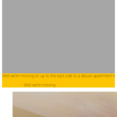
Well we’re moving on up to the east side to a deluxe apartment in
Главная
-
-
Well we’re moving…