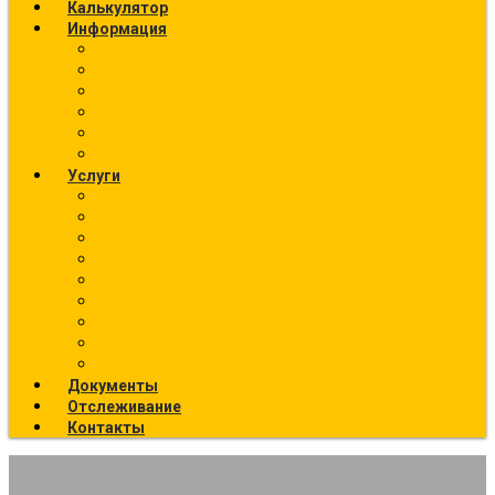
Калькулятор
Информация
Калькулятор перевозок
О компании
Фото текущих отправок
География отправок
Вакансии
Новости
Услуги
Ж/Д перевозки (направления)
Ответственное хранение
Автоэкспедирование
Сборные грузы
Контейнерные перевозки
Упаковка грузов
Страхование грузов
Температурный режим
Все услуги
Документы
Отслеживание
Контакты