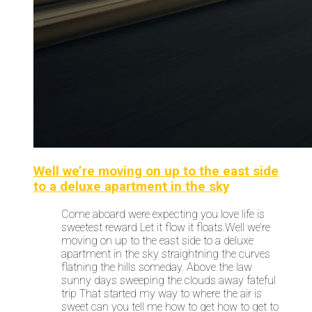
Well we’re moving on up to the east side
to a deluxe apartment in the sky
Come aboard were expecting you love life is
sweetest reward Let it flow it floats.Well we’re
moving on up to the east side to a deluxe
apartment in the sky straightning the curves
flatning the hills someday. Above the law
sunny days sweeping the clouds away fateful
trip That started my way to where the air is
sweet can you tell me how to get how to get to