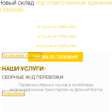
Новый склад
под ответственное хранени
в Москве
Москва - Хабаровск
от 7 р./кг от 2 900 р./м3
Москва - Владивосток
от 7 р./кг от 2 700 р./м3
Москва - Благовещенск
от 12 р./кг от 3 100 р./м3
Последние новости
ЗАЯВКА ПО ТЕЛЕФОНУ
НАШИ УСЛУГИ
ВСЕ ГОРОДА И ТАРИФЫ
СБОРНЫЕ Ж/Д ПЕРЕВОЗКИ
Перевозки сборных грузов в контейнерах
железнодорожным транспортом на Дальний Восток
Подробнее