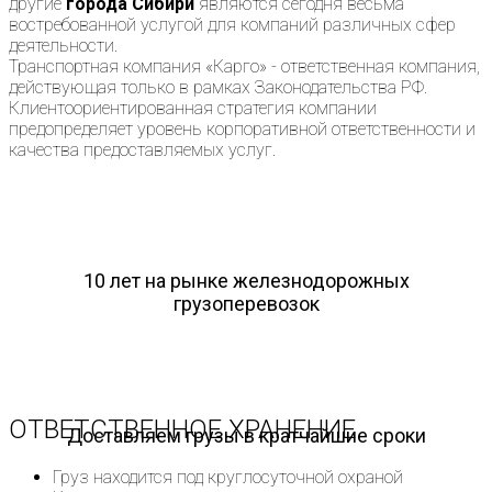
другие
города Сибири
являются сегодня весьма
востребованной услугой для компаний различных сфер
деятельности.
Транспортная компания «Карго» - ответственная компания,
действующая только в рамках Законодательства РФ.
Клиентоориентированная стратегия компании
предопределяет уровень корпоративной ответственности и
качества предоставляемых услуг.
10 лет на рынке железнодорожных
грузоперевозок
ОТВЕТСТВЕННОЕ ХРАНЕНИЕ
Доставляем грузы в кратчайшие сроки
Груз находится под круглосуточной охраной