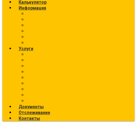
Калькулятор
Информация
Калькулятор перевозок
О компании
Фото текущих отправок
География отправок
Вакансии
Новости
Услуги
Ж/Д перевозки (направления)
Ответственное хранение
Автоэкспедирование
Сборные грузы
Контейнерные перевозки
Упаковка грузов
Страхование грузов
Температурный режим
Все услуги
Документы
Отслеживание
Контакты