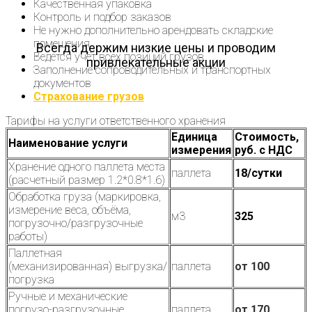
Качественная упаковка
Контроль и подбор заказов
Не нужно дополнительно арендовать складские
помещения
Всегда держим низкие цены и проводим
Ведется учёт всех позиций грузов
привлекательные акции
Заполнение сопроводительных и транспортных
документов
Страхование грузов
Тарифы на услуги ответственного хранения
Единица
Стоимость,
Наименование услуги
измерения
руб. с НДС
Хранение одного паллета места
паллета
18/сутки
(расчетный размер 1.2*0.8*1.6)
Обработка груза (маркировка,
измерение веса, объёма,
м3
325
погрузочно/разгрузочные
работы)
Паллетная
(механизированная) выгрузка/
паллета
от 100
погрузка
Ручные и механические
погрузо-разгрузочные
паллета
от 170