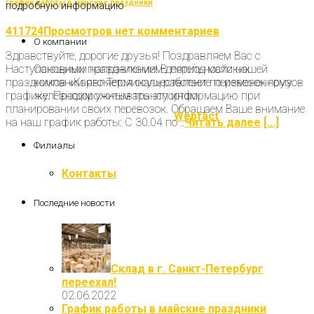
График работы в майские праздники
подробную информацию
411724Просмотров
нет комментариев
О компании
Здравствуйте, дорогие друзья! Поздравляем Вас с
Наступающими праздниками! В период майских
Основным направлением деятельности нашей
праздников «Карго-Терминал» работает по измененному
компании является осуществление перевозок грузов
графику. Просим учитывать эту информацию при
железнодорожным транспортом.
планировании своих перевозок. Обращаем Ваше внимание
Разработка и продвижение
Webfact
на наш график работы: С 30.04 по ..
Читать далее
[...]
Филиалы
Контакты
Последние новости
Склад в г. Санкт-Петербург
переехал!
02.06.2022
График работы в майские праздники