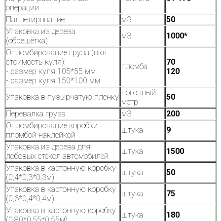
операции
Паллетирование
м3
50
Упаковка из дерева
м3
1000*
(обрешётка)
Опломбирование груза (вкл.
стоимость куля):
70
пломба
- размер куля 105*55 мм
120
- размер куля 150*100 мм
погонный
Упаковка в пузырчатую пленку
50
метр
Перевалка груза
м3
200
Опломбирование коробки
штука
9
пломбой наклейкой
Упаковка из дерева для
штука
1500
лобовых стёкол автомобилей
Упаковка в картонную коробку
штука
50
(0,4*0,3*0,3м)
Упаковка в картонную коробку
штука
75
(0,6*0,4*0,4м)
Упаковка в картонную коробку
штука
180
(0,80*0,55*0,55м)