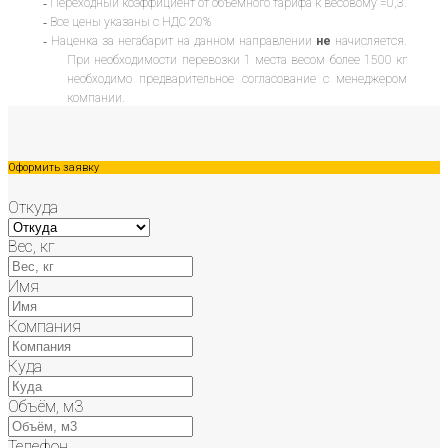
-
Переходный коэффициент от объемного тарифа к
весовому
=0,3.
-
Все цены указаны с НДС 20%
-
Наценка за негабарит на данном направлении
не
начисляется.
При необходимости перевозки 1 места весом более 1500 кг
необходимо предварительное согласование с менеджером
компании.
Оформить заявку
Откуда
Вес, кг
Имя
Компания
Куда
Объём, м3
Телефон