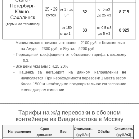
Петербург-
25 - 29
от 1 т до
от 5 м3
Южно-
32
8 715
суток
5 т
до 25 м3
Сахалинск
(терминал-терминал)
от 150
от 0.5 м3
33
8 925
кг до 1 т
до 5 м3
-
Минимальная стоимость отправки – 2100 руб., в Комсомольск-
на-Амуре – 2300 руб., в Якутск – 5200 руб.
-
Переходный коэффициент от объемного тарифа к
весовому
=0,3.
-
Все цены указаны с НДС 20%
-
Наценка за негабарит на данном направлении
не
начисляется. При необходимости перевозки 1 места весом
более 1500 кг необходимо предварительное согласование
с менеджером компании
___________________________________________________________________________
Тарифы
на ж
/
д
перевозки в сборном
контейнере из
Владивостока
в
Москву
Срок
Стоимость
Стоимость
Направление
Вес
Объём
доставки
(руб./кг)
(руб./м3)