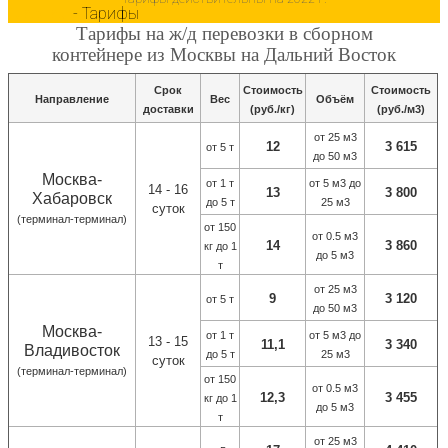
Главная
-
Тарифы
Тарифы
на ж
/
д
перевозки в сборном
контейнере из
Москвы на Дальний Восток
Срок
Стоимость
Стоимость
Направление
Вес
Объём
доставки
(руб./кг)
(руб./м3)
от 25 м3
12
3 615
от 5 т
до 50 м3
Москва-
от 1 т
от 5 м3 до
14 - 16
13
3 800
Хабаровск
до 5 т
25 м3
суток
(терминал-терминал)
от 150
от 0.5 м3
14
3 860
кг до 1
до 5 м3
т
от 25 м3
9
3 120
от 5 т
до 50 м3
Москва-
от 1 т
от 5 м3 до
13 - 15
11,1
3 340
Владивосток
до 5 т
25 м3
суток
(терминал-терминал)
от 150
от 0.5 м3
12,3
3 455
кг до 1
до 5 м3
т
от 25 м3