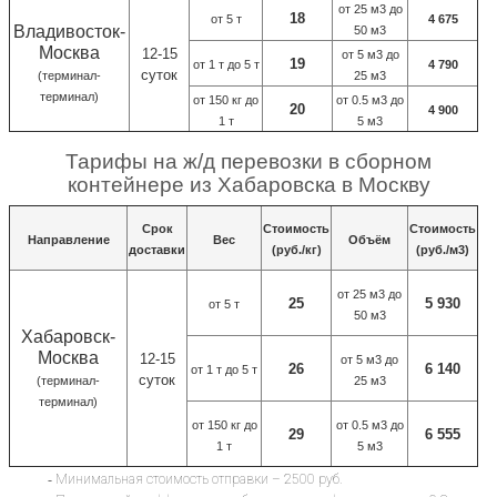
от 25 м3 до
18
от 5 т
4 675
Владивосток-
50 м3
Москва
12-15
от 5 м3 до
19
от 1 т до 5 т
4 790
суток
(терминал-
25 м3
терминал)
от 150 кг до
от 0.5 м3 до
20
4 900
1 т
5 м3
Тарифы
на ж
/
д
перевозки в сборном
контейнере из
Хабаровска в Москву
Срок
Стоимость
Стоимость
Направление
Вес
Объём
доставки
(руб./кг)
(руб./м3)
от 25 м3 до
25
5 930
от 5 т
50 м3
Хабаровск-
Москва
12-15
от 5 м3 до
26
6 140
от 1 т до 5 т
суток
(терминал-
25 м3
терминал)
от 150 кг до
от 0.5 м3 до
29
6 555
1 т
5 м3
-
Минимальная стоимость отправки – 2500 руб.