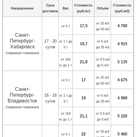
Срок
Стоимость
Стоимость
Направление
Вес
Объём
доставки
(руб./кг)
(руб./м3)
от 25 м3
17,5
4 700
от 5 т
до 50 м3
Санкт-
Петербург-
17 - 20
от 1 т до
от 5 м3
19,7
4 915
Хабаровск
суток
5 т
до 25 м3
(терминал-терминал)
от 150
от 0.5 м3
21,8
5 135
кг до 1 т
до 5 м3
от 25 м3
17
4 675
от 5 т
до 50 м3
Санкт-
Петербург-
16 - 18
от 1 т до
от 5 м3
19
4 900
Владивосток
суток
5 т
до 25 м3
(терминал-терминал)
от 150
от 0.5 м3
21,1
5 220
кг до 1 т
до 5 м3
от 25 м3
22
5 460
от 5 т