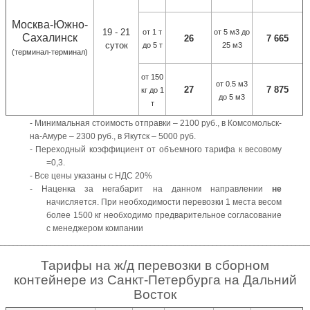
Москва-Южно-
19 - 21
от 1 т
от 5 м3 до
Сахалинск
26
7 665
суток
до 5 т
25 м3
(терминал-терминал)
от 150
от 0.5 м3
27
7 875
кг до 1
до 5 м3
т
-
Минимальная стоимость отправки – 2100 руб., в Комсомольск-
на-Амуре – 2300 руб., в Якутск – 5000 руб.
-
Переходный коэффициент от объемного тарифа к
весовому
=0,3.
-
Все цены указаны с НДС 20%
-
Наценка за негабарит на данном направлении
не
начисляется. При необходимости перевозки 1 места весом
более 1500 кг необходимо предварительное согласование
с менеджером компании
___________________________________________________________________________
Тарифы
на ж
/
д
перевозки в сборном
контейнере из
Санкт-Петербурга на Дальний
Восток