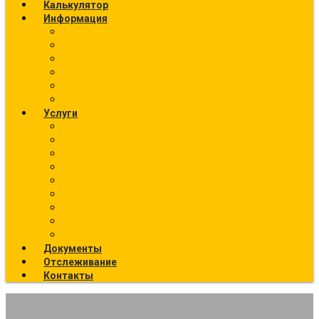
Калькулятор
Информация
Калькулятор перевозок
О компании
Фото текущих отправок
География отправок
Вакансии
Новости
Услуги
Ж/Д перевозки (направления)
Ответственное хранение
Автоэкспедирование
Сборные грузы
Контейнерные перевозки
Упаковка грузов
Страхование грузов
Температурный режим
Все услуги
Документы
Отслеживание
Контакты