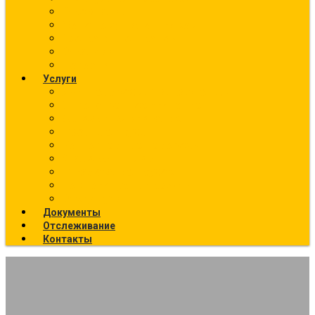
О компании
Фото текущих отправок
География отправок
Вакансии
Новости
Услуги
Ж/Д перевозки (направления)
Ответственное хранение
Автоэкспедирование
Сборные грузы
Контейнерные перевозки
Упаковка грузов
Страхование грузов
Температурный режим
Все услуги
Документы
Отслеживание
Контакты