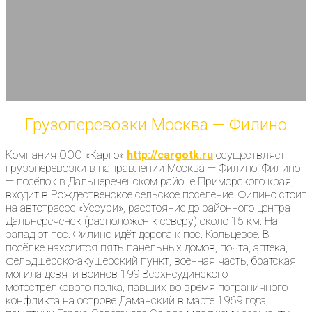
Грузоперевозки Москва — Филино
Компания ООО «Карго»
http://cargotk.ru
осуществляет
грузоперевозки в направлении Москва — Филино. Филино
— посёлок в Дальнереченском районе Приморского края,
входит в Рождественское сельское поселение. Филино стоит
на автотрассе «Уссури», расстояние до районного центра
Дальнереченск (расположен к северу) около 15 км. На
запад от пос. Филино идёт дорога к пос. Кольцевое. В
посёлке находится пять панельных домов, почта, аптека,
фельдшерско-акушерский пункт, военная часть, братская
могила девяти воинов 199 Верхнеудинского
мотострелкового полка, павших во время пограничного
конфликта на острове Даманский в марте 1969 года,