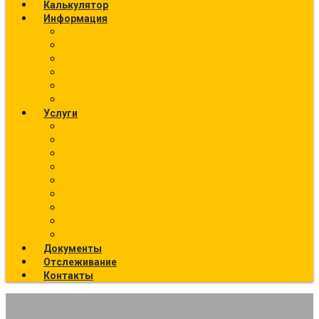
Калькулятор
Информация
Калькулятор перевозок
О компании
Фото текущих отправок
География отправок
Вакансии
Новости
Услуги
Ж/Д перевозки (направления)
Ответственное хранение
Автоэкспедирование
Сборные грузы
Контейнерные перевозки
Упаковка грузов
Страхование грузов
Температурный режим
Все услуги
Документы
Отслеживание
Контакты