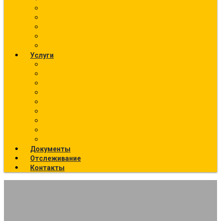
О компании
Фото текущих отправок
География отправок
Вакансии
Новости
Услуги
Ж/Д перевозки (направления)
Ответственное хранение
Автоэкспедирование
Сборные грузы
Контейнерные перевозки
Упаковка грузов
Страхование грузов
Температурный режим
Все услуги
Документы
Отслеживание
Контакты