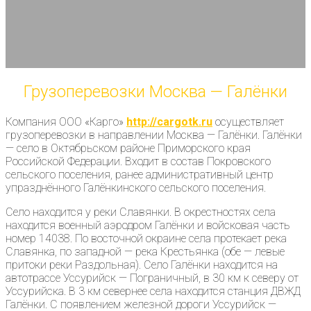
Грузоперевозки Москва — Галёнки
Компания ООО «Карго»
http://cargotk.ru
осуществляет
грузоперевозки в направлении Москва — Галёнки. Галёнки
— село в Октябрьском районе Приморского края
Российской Федерации. Входит в состав Покровского
сельского поселения, ранее административный центр
упразднённого Галёнкинского сельского поселения.
Село находится у реки Славянки. В окрестностях села
находится военный аэродром Галёнки и войсковая часть
номер 14038. По восточной окраине села протекает река
Славянка, по западной — река Крестьянка (обе — левые
притоки реки Раздольная). Село Галёнки находится на
автотрассе Уссурийск — Пограничный, в 30 км к северу от
Уссурийска. В 3 км севернее села находится станция ДВЖД
Галёнки. С появлением железной дороги Уссурийск —