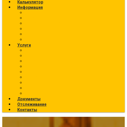
Калькулятор
Информация
Калькулятор перевозок
О компании
Фото текущих отправок
География отправок
Вакансии
Новости
Услуги
Ж/Д перевозки (направления)
Ответственное хранение
Автоэкспедирование
Сборные грузы
Контейнерные перевозки
Упаковка грузов
Страхование грузов
Температурный режим
Все услуги
Документы
Отслеживание
Контакты