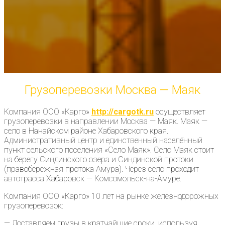
Грузоперевозки Москва — Маяк
Компания ООО «Карго»
http://cargotk.ru
осуществляет
грузоперевозки в направлении Москва — Маяк. Маяк —
село в Нанайском районе Хабаровского края.
Административный центр и единственный населённый
пункт сельского поселения «Село Маяк». Село Маяк стоит
на берегу Синдинского озера и Синдинской протоки
(правобережная протока Амура). Через село проходит
автотрасса Хабаровск — Комсомольск-на-Амуре.
Компания ООО «Карго» 10 лет на рынке железнодорожных
грузоперевозок:
— Доставляем грузы в кратчайшие сроки, используя