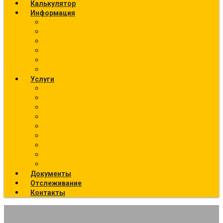
Калькулятор
Информация
Калькулятор перевозок
О компании
Фото текущих отправок
География отправок
Вакансии
Новости
Услуги
Ж/Д перевозки (направления)
Ответственное хранение
Автоэкспедирование
Сборные грузы
Контейнерные перевозки
Упаковка грузов
Страхование грузов
Температурный режим
Все услуги
Документы
Отслеживание
Контакты