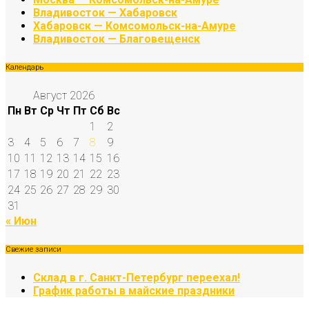
Владивосток — Хабаровск
Хабаровск — Комсомольск-на-Амуре
Владивосток — Благовещенск
Календарь
Август 2026
Пн
Вт
Ср
Чт
Пт
Сб
Вс
1
2
3
4
5
6
7
8
9
10
11
12
13
14
15
16
17
18
19
20
21
22
23
24
25
26
27
28
29
30
31
« Июн
Свежие записи
Склад в г. Санкт-Петербург переехал!
График работы в майские праздники