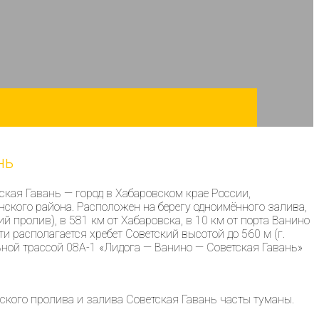
нь
кая Гавань — город в Хабаровском крае России,
нского района. Расположен на берегу одноимённого залива,
 пролив), в 581 км от Хабаровска, в 10 км от порта Ванино
и располагается хребет Советский высотой до 560 м (г.
ьной трассой 08А-1 «Лидога — Ванино — Советская Гавань»
рского пролива и залива Советская Гавань часты туманы.