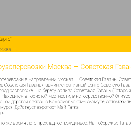
Карго"
осква —…
рузоперевозки Москва — Советская Гава
перевозки в направлении Москва — Советская Гавань. Советс
д Советская Гавань», административный центр Советско-Гава
од расположен на берегу залива Советская Гавань (Татарский
 Находится в гористой местности, в непосредственной близост
лезной дорогой связан с Комсомольском-на-Амуре, автомобил
муре». Действует аэропорт Май-Гатка.
ра.
то же время лето прохладное, дождливое. На побережье Тата