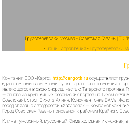
Грузоперевозки Москва - Советская Гавань | ТК "
Главная
-
наши направления
-
Грузоперевозки М
Г
Компания ООО «Карго»
http://cargotk.ru
осуществляет грузо
единственный населённый пункт Городского поселения «Горо
являющегося в свою очередь частью Татарского пролива. Гор
— одного из крупнейших российских портов на Тихом океане.
Советская), отрог Сихотэ-Алиня. Конечная точка БАМа. Же
город связан с автодорогой «Хабаровск — Комсомольск-на-А
Город Советская Гавань приравнен к районам Крайнего Севе
Климат умеренный, муссонный. Зима холодная и снежная, в 