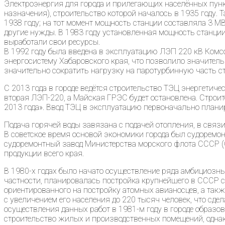
Электроэнергия для города и прилегающих населённых пун
назначения), строительство которой началось в 1935 году.
1938 году; на тот момент мощность станции составляла 3 М
другие нужды. В 1983 году установленная мощность станци
выработали свои ресурсы.
В 1992 году была введена в эксплуатацию ЛЭП 220 кВ Ком
энергосистему Хабаровского края, что позволило значител
значительно сократить нагрузку на паротурбинную часть ст
С 2013 года в городе ведётся строительство ТЭЦ энергетич
вторая ЛЭП-220, а Майская ГРЭС будет остановлена. Строи
2013 года». Ввод ТЭЦ в эксплуатацию первоначально планиро
Подача горячей воды завязана с подачей отопления, в связи 
В советское время основой экономики города был судоремон
судоремонтный завод Министерства морского флота СССР (
продукции всего края.
В 1980-х годах было начато осуществление ряда амбициозн
частности, планировалась постройка крупнейшего в СССР су
ориентированного на постройку атомных авианосцев, а такж
с увеличением его населения до 220 тысяч человек, что сд
осуществления данных работ в 1981-м году в городе образ
строительство жилых и производственных помещений, однак