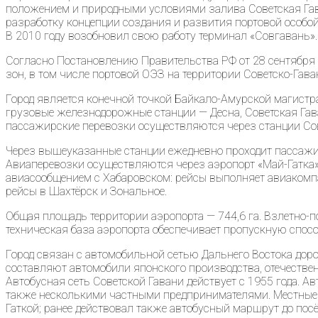
положением и природными условиями залива Советская Гава
разработку концепции создания и развития портовой особой 
В 2010 году возобновил свою работу терминал «Совгавань».
Согласно Постановлению Правительства РФ от 28 сентябр
зон, в том числе портовой ОЭЗ на территории Советско-Гав
Город является конечной точкой Байкало-Амурской магистра
грузовые железнодорожные станции — Десна, Советская Гаван
пассажирские перевозки осуществляются через станции Со
Через вышеуказанные станции ежедневно проходит пассажи
Авиаперевозки осуществляются через аэропорт «Май-Гатка»
авиасообщением с Хабаровском: рейсы выполняет авиакомпа
рейсы в Шахтёрск и Зональное.
Общая площадь территории аэропорта — 744,6 га. Взлетно-
техническая база аэропорта обеспечивает пропускную спосо
Город связан с автомобильной сетью Дальнего Востока доро
составляют автомобили японского производства, отечестве
Автобусная сеть Советской Гавани действует с 1955 года.
также несколькими частными предпринимателями. Местные
Гаткой; ранее действовал также автобусный маршрут до по