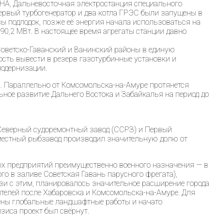
НА, Дальневосточная электростанция специального
 Первый турбогенератор и два котла ГРЭС были запущены в
зы подлодок, позже её энергия начала использоваться на
0,2 МВт. В настоящее время агрегаты станции давно
Советско-Гаванский и Ванинский районы в единую
сть вывести в резерв газотурбинные установки и
модернизации.
ч. Параллельно от Комсомольска-на-Амуре протянется
ное развитие Дальнего Востока и Забайкалья на период до
— Северный судоремонтный завод (ССРЗ) и Первый
местный рыбзавод производил значительную долю от
ных предприятий преимущественно военного назначения — в
о в заливе Советская Гавань парусного фрегата),
язи с этим, планировалось значительное расширение города
жителей после Хабаровска и Комсомольска-на-Амуре. Для
нены глобальные ландшафтные работы и начато
зиса проект был свёрнут.