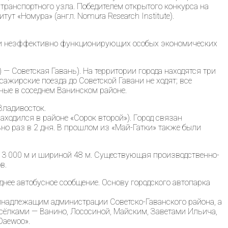
транспортного узла. Победителем открытого конкурса на
т «Номура» (англ. Nomura Research Institute).
ьми неэффективно функционирующих особых экономических
 Советская Гавань). На территории города находятся три
сажирские поезда до Советской Гавани не ходят; все
ные в соседнем Ванинском районе.
Владивосток.
ходился в районе «Сорок второй»). Город связан
о раз в 2 дня. В прошлом из «Май-Гатки» также были
й 3 000 м и шириной 48 м. Существующая производственно-
в.
нее автобусное сообщение. Основу городского автопарка
ринадлежащим администрации Советско-Гаванского района, а
ёлками — Ванино, Лососиной, Майским, Заветами Ильича,
Daewoo».