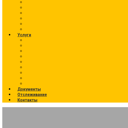
Калькулятор перевозок
О компании
Фото текущих отправок
География отправок
Вакансии
Новости
Услуги
Ж/Д перевозки (направления)
Ответственное хранение
Автоэкспедирование
Сборные грузы
Контейнерные перевозки
Упаковка грузов
Страхование грузов
Температурный режим
Все услуги
Документы
Отслеживание
Контакты