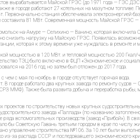
ктов вырабатывается Майской ГРЭС (до 1971 года — ГЭС ДЭС
 Также в городе работают 27 котельных на мазутном топливе.
Вт. Первоначально станция обеспечивала электроэнергией ба
и составила 81 МВт. Современная мощность Майской ГРЭС — 9
сомольск-на-Амуре — Селихино — Ванино, которая включила 
ьно снизить нагрузку на Майскую ГРЭС. Появилась возможно
анции, которая к этому времени уже нуждалась в ремонте и 
еской мощностью в 120 МВт. и тепловой мощностью 200 Гкал/
тельство ТЭЦ было включено в ФЦП «Экономическое и социаль
вался на 2016 год, но затем был отложен до 2017 года.
с чем с мая по ноябрь в городе отсутствует горячая вода.
т. В городе работало два крупных завода по ремонту судов 
СРЗ ММФ). Также была развита добыча и переработка рыбы, 
ых проектов по строительству новых крупных судостроитель
достроительного завода «Паллада» (по названию затопленног
е ряда вспомогательных производств (завод «Прибой»). В св
елало бы Советскую Гавань третьим городом в крае по числу 
овано управление строительства №106. За 10 лет были выпол
о из-за распада СССР и последовавшего экономического кри