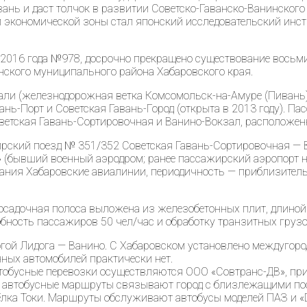
нь и даст толчок в развитии Советско-Гаванско-Ванинского 
экономической зоны стал японский исследовательский институ
я 2016 года №978, досрочно прекращено существование вос
анского муниципального района Хабаровского края.
ли (железнодорожная ветка Комсомольск-на-Амуре (Пивань) —
ь-Порт и Советская Гавань-Город (открыта в 2013 году). Пас
ветская Гавань-Сортировочная и Ванино-Вокзал, расположен
рский поезд № 351/352 Советская Гавань-Сортировочная — 
 (бывший военный аэродром; ранее пассажирский аэропорт на
ния Хабаровские авиалинии, периодичность — приблизительн
посадочная полоса выложена из железобетонных плит, длино
бность пассажиров 50 чел/час и обработку транзитных грузо
гой Лидога — Ванино. С Хабаровском установлено междугород
нных автомобилей практически нет.
 Автобусные перевозки осуществляются ООО «Совтранс-ДВ», п
 автобусные маршруты связывают город с близлежащими пос
сёлка Токи. Маршруты обслуживают автобусы моделей ПАЗ и «