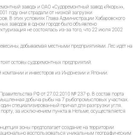
емонтный завод» и ОАО «Судоремонтный завод «Якорь»»,
001 году они страдали от низкой загрузки
ов. В этих условиях Глава Администрации Хабаровского
ных заводов в одном городе было объявлено
туризация не состоялась из-за того, что 22 июля 2002
ревесины, добываемая местными предприятиями. Лес идёт на
 стоят остовы судоремонтных предприятий.
й компании и инвесторов из Индонезии и Японии.
авительства РФ от 27.02.2010 № 237-р. В состав порта
промышленная добыча рыбы на 7 рыбопромысловых участках.
. один специализированный причал для разгрузки угля.
порту, за исключением пункта в Нельме, осуществляется
Концепция зоны предполагает создание на территории
т рационально воспользоваться уникальным географическим