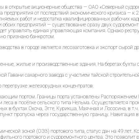
ны в открытые акционерные общества — ОАО «Северный судор
а предприятия от последствий экономического кризиса — к 2
няемых работ и недостатка квалифицированных рабочих кадр
 обоих предприятий — существование сразу двух судоремонт
дет управлять единая управляющая компания. Однако реструк
но признано банкротом.
одства в городе является лесозаготовка и экспорт сырой д
шенные, жилые и производственные здания. На берегах бухты
кой Гавани сахарного завода с участием тайской строительно
 перегрузке железорудных концентратов.
зающим портом. Границы порта установлены Распоряжением Пр
зки леса в посёлке сельского типа Нельма. Осуществляется 
х в бухтах Окоча, Эгге, Курикша, Маячная и Лососина, в т.ч
ункт пропуска через государственную границу. Навигация в 
ической зоной (ОЭЗ) портового типа, статус дан на 49 лет. 
офильного портового и судоремонтного центра. Это позволи