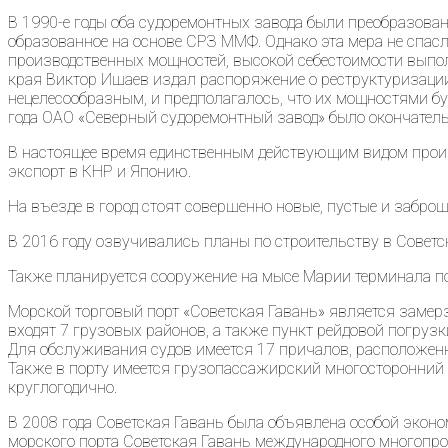
В 1990-е годы оба судоремонтных завода были преобразова
образованное на основе СРЗ ММФ. Однако эта мера не спасл
производственных мощностей, высокой себестоимости выпол
края Виктор Ишаев издал распоряжение о реструктуризации
нецелесообразным, и предполагалось, что их мощностями бу
года ОАО «Северный судоремонтный завод» было окончатель
В настоящее время единственным действующим видом произв
экспорт в КНР и Японию.
На въезде в город стоят совершенно новые, пустые и забро
В 2016 году озвучивались планы по строительству в Советс
Также планируется сооружение на мысе Марии терминала по
Морской торговый порт «Советская Гавань» является замер
входят 7 грузовых районов, а также пункт рейдовой погру
Для обслуживания судов имеется 17 причалов, расположенны
Также в порту имеется грузопассажирский многосторонний п
круглогодично.
В 2008 года Советская Гавань была объявлена особой эконом
морского порта Советская Гавань международного многопр