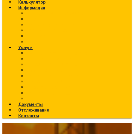
Калькулятор
Информация
Калькулятор перевозок
О компании
Фото текущих отправок
География отправок
Вакансии
Новости
Услуги
Ж/Д перевозки (направления)
Ответственное хранение
Автоэкспедирование
Сборные грузы
Контейнерные перевозки
Упаковка грузов
Страхование грузов
Температурный режим
Все услуги
Документы
Отслеживание
Контакты