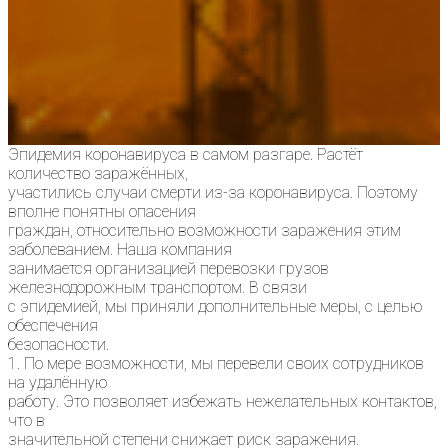
Эпидемия коронавируса в самом разгаре. Растёт
количество заражённых,
участились случаи смерти из-за коронавируса. Поэтому
вполне понятны опасения
граждан, относительно возможности заражения этим
заболеванием. Наша компания
занимается организацией перевозки грузов
железнодорожным транспортом. В связи
с эпидемией, мы приняли дополнительные меры, с целью
обеспечения
безопасности.
1. По мере возможности, мы перевели своих сотрудников
на удалённую
работу. Это позволяет избежать нежелательных контактов,
что в
значительной степени снижает риск заражения.