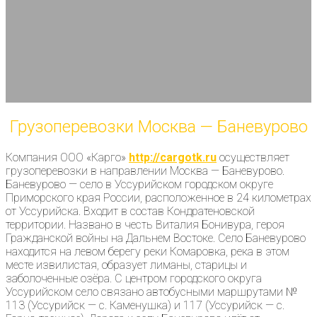
Грузоперевозки Москва — Баневурово
Компания ООО «Карго»
http://cargotk.ru
осуществляет
грузоперевозки в направлении Москва — Баневурово.
Баневурово — село в Уссурийском городском округе
Приморского края России, расположенное в 24 километрах
от Уссурийска. Входит в состав Кондратеновской
территории. Названо в честь Виталия Бонивура, героя
Гражданской войны на Дальнем Востоке. Село Баневурово
находится на левом берегу реки Комаровка, река в этом
месте извилистая, образует лиманы, старицы и
заболоченные озёра. С центром городского округа
Уссурийском село связано автобусными маршрутами №
113 (Уссурийск — с. Каменушка) и 117 (Уссурийск — с.