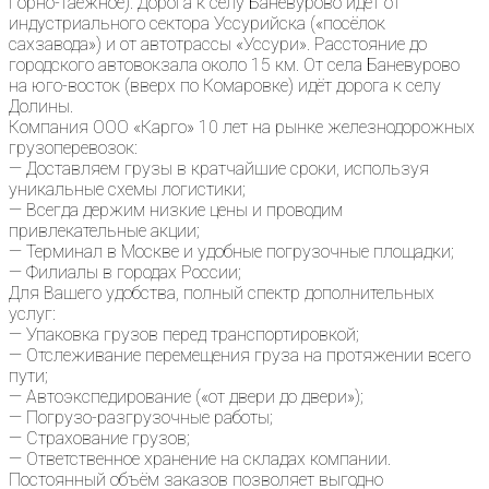
Горно-таежное). Дорога к селу Баневурово идёт от
индустриального сектора Уссурийска («посёлок
сахзавода») и от автотрассы «Уссури». Расстояние до
городского автовокзала около 15 км. От села Баневурово
на юго-восток (вверх по Комаровке) идёт дорога к селу
Долины.
Компания ООО «Карго» 10 лет на рынке железнодорожных
грузоперевозок:
— Доставляем грузы в кратчайшие сроки, используя
уникальные схемы логистики;
— Всегда держим низкие цены и проводим
привлекательные акции;
— Терминал в Москве и удобные погрузочные площадки;
— Филиалы в городах России;
Для Вашего удобства, полный спектр дополнительных
услуг:
— Упаковка грузов перед транспортировкой;
— Отслеживание перемещения груза на протяжении всего
пути;
— Автоэкспедирование («от двери до двери»);
— Погрузо-разгрузочные работы;
— Страхование грузов;
— Ответственное хранение на складах компании.
Постоянный объём заказов позволяет выгодно