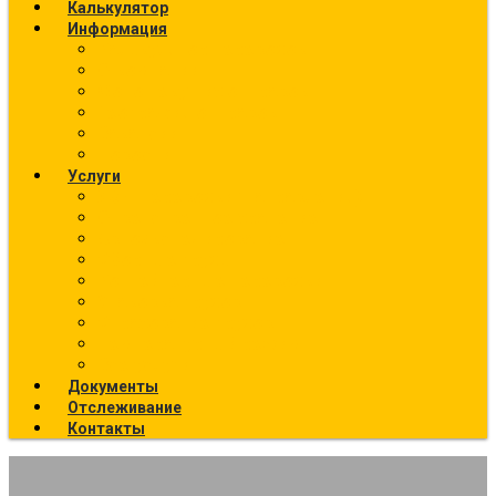
Калькулятор
Информация
Калькулятор перевозок
О компании
Фото текущих отправок
География отправок
Вакансии
Новости
Услуги
Ж/Д перевозки (направления)
Ответственное хранение
Автоэкспедирование
Сборные грузы
Контейнерные перевозки
Упаковка грузов
Страхование грузов
Температурный режим
Все услуги
Документы
Отслеживание
Контакты