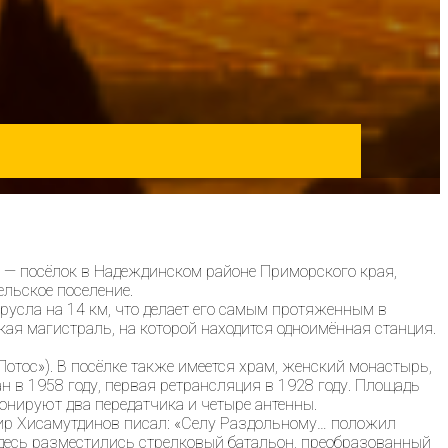
 — посёлок в Надеждинском районе Приморского края,
ельское поселение.
русла на 14 км, что делает его самым протяженным в
ая магистраль, на которой находится одноимённая станция.
отос»). В посёлке также имеется храм, женский монастырь,
 в 1958 году, первая ретрансляция в 1928 году. Площадь
ионируют два передатчика и четыре антенны.
мир Хисамутдинов писал: «Селу Раздольному… положил
 здесь разместились стрелковый батальон, преобразованный