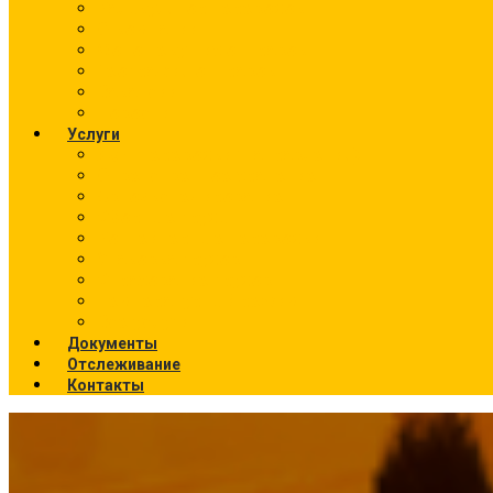
Калькулятор перевозок
О компании
Фото текущих отправок
География отправок
Вакансии
Новости
Услуги
Ж/Д перевозки (направления)
Ответственное хранение
Автоэкспедирование
Сборные грузы
Контейнерные перевозки
Упаковка грузов
Страхование грузов
Температурный режим
Все услуги
Документы
Отслеживание
Контакты