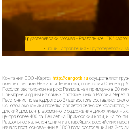
Грузоперевозки Москва - Раздольное | ТК "Карго"
Главная
-
наши направления
-
Грузоперевозки М
Компания ООО «Карго»
http://cargotk.ru
осуществляет груз
вместе с сёлами Нежино и Тереховка, посёлками Оленевод, 
Посёлок расположен на реке Раздольная примерно в 20 кило
Приморье и одним из самых протяжённых в России. Через по
Расстояние по автодороге до Владивостока составляет около 
Основой экономики посёлка является сельское хозяйство, ж
детский дом, центр временного содержания диких животных.
центра более 400 га. Вещает на Приморский край, и на поч
Раздольное является одним из старейших российских насе
начало пост, основанный в 1860 году, состоявший из 3-го 