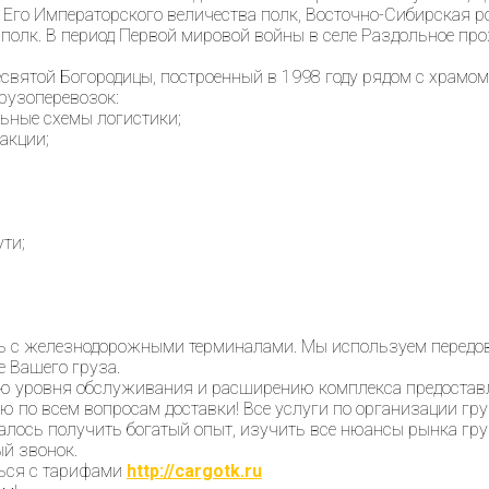
Его Императорского величества полк, Восточно-Сибирская рота
полк. В период Первой мировой войны в селе Раздольное пр
вятой Богородицы, построенный в 1998 году рядом с храмом 
рузоперевозок:
ьные схемы логистики;
акции;
ти;
 с железнодорожными терминалами. Мы используем передовые
 Вашего груза.
ю уровня обслуживания и расширению комплекса предостав
 по всем вопросам доставки! Все услуги по организации гр
алось получить богатый опыт, изучить все нюансы рынка гр
ый звонок.
ться с тарифами
http://cargotk.ru