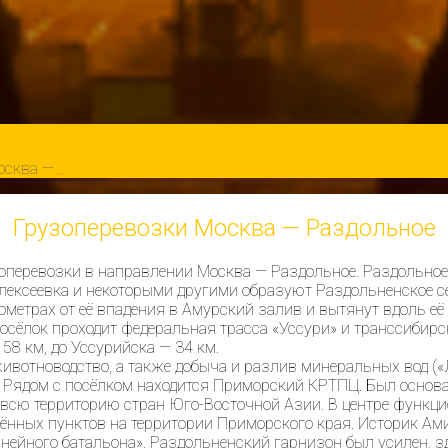
осква —…
Грузоперевозки Москва — Раздольное
оперевозки в направлении Москва — Раздольное. Раздольное
Алексеевка и некоторыми другими образуют Раздольненское с
метрах от её впадения в Амурский залив и вытянут вдоль её 
сёлок проходит федеральная трасса «Уссури» и транссибирск
58 км, до Уссурийска — 34 км.
ивотноводство, а также добыча и разлив минеральных вод («Л
 Рядом с посёлком находится Приморский КРТПЦ. Был основан
ти всю территорию стран Юго-Восточной Азии. В центре функц
лённых пунктов на территории Приморского края. Историк А
линейного батальона». Раздольненский гарнизон был усилен,