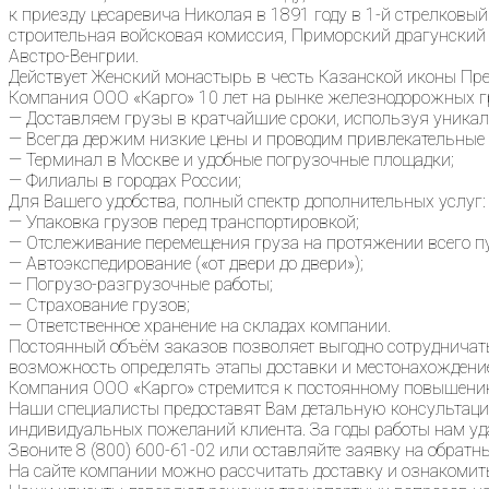
к приезду цесаревича Николая в 1891 году в 1-й стрелковый 
строительная войсковая комиссия, Приморский драгунский 
Австро-Венгрии.
Действует Женский монастырь в честь Казанской иконы Прес
Компания ООО «Карго» 10 лет на рынке железнодорожных г
— Доставляем грузы в кратчайшие сроки, используя уникал
— Всегда держим низкие цены и проводим привлекательные 
— Терминал в Москве и удобные погрузочные площадки;
— Филиалы в городах России;
Для Вашего удобства, полный спектр дополнительных услуг:
— Упаковка грузов перед транспортировкой;
— Отслеживание перемещения груза на протяжении всего пу
— Автоэкспедирование («от двери до двери»);
— Погрузо-разгрузочные работы;
— Страхование грузов;
— Ответственное хранение на складах компании.
Постоянный объём заказов позволяет выгодно сотрудничать
возможность определять этапы доставки и местонахождение
Компания ООО «Карго» стремится к постоянному повышени
Наши специалисты предоставят Вам детальную консультацию
индивидуальных пожеланий клиента. За годы работы нам уд
Звоните 8 (800) 600-61-02 или оставляйте заявку на обратн
На сайте компании можно рассчитать доставку и ознакоми