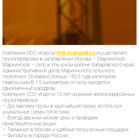
Компания ООО «Карго»
http://cargotk.ru
осуществляет
грузоперевозки в направлении Москва — Мариинское.
Мариинское — село в Ульчском районе Хабаровского края.
Административный центр Мариинского сельского
поселения. Основано осенью 1853 года капитаном
Невельским В 1.5 километрах от села находится
одноимённый аэродром.
Компания ООО «Карго» 10 лет на рынке железнодорожных
грузоперевозок:
— Доставляем грузы в кратчайшие сроки, используя
уникальные схемы логистики;
— Всегда держим низкие цены и проводим
привлекательные акции;
— Терминал в Москве и удобные погрузочные площадки;
— Филиалы в городах России;