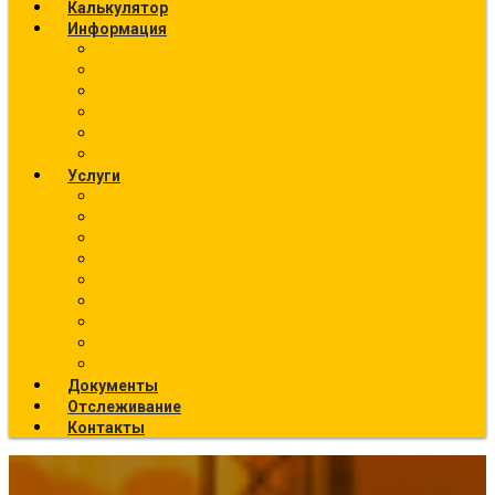
Калькулятор
Информация
Калькулятор перевозок
О компании
Фото текущих отправок
География отправок
Вакансии
Новости
Услуги
Ж/Д перевозки (направления)
Ответственное хранение
Автоэкспедирование
Сборные грузы
Контейнерные перевозки
Упаковка грузов
Страхование грузов
Температурный режим
Все услуги
Документы
Отслеживание
Контакты