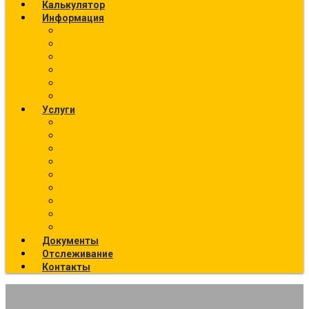
Калькулятор
Информация
Калькулятор перевозок
О компании
Фото текущих отправок
География отправок
Вакансии
Новости
Услуги
Ж/Д перевозки (направления)
Ответственное хранение
Автоэкспедирование
Сборные грузы
Контейнерные перевозки
Упаковка грузов
Страхование грузов
Температурный режим
Все услуги
Документы
Отслеживание
Контакты