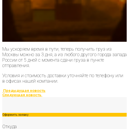
Мы ускоряем время в пути, теперь получить груз из
Москвы можно за 3 дня, а из любого другого города запада
России от 5 дней с момента сдачи груза в пункте
отправления.
Условия и стоимость доставки уточняйте по телефону или
в офисах нашей компании.
Предыдущая новость
Следующая новость
Оформить заявку
Откуда