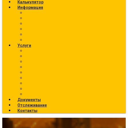
Калькулятор
Информация
Калькулятор перевозок
О компании
Фото текущих отправок
География отправок
Вакансии
Новости
Услуги
Ж/Д перевозки (направления)
Ответственное хранение
Автоэкспедирование
Сборные грузы
Контейнерные перевозки
Упаковка грузов
Страхование грузов
Температурный режим
Все услуги
Документы
Отслеживание
Контакты