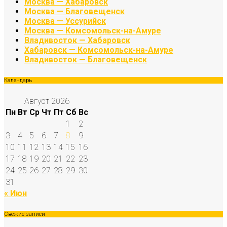
Москва — Хабаровск
Москва — Благовещенск
Москва — Уссурийск
Москва — Комсомольск-на-Амуре
Владивосток — Хабаровск
Хабаровск — Комсомольск-на-Амуре
Владивосток — Благовещенск
Календарь
Август 2026
Пн
Вт
Ср
Чт
Пт
Сб
Вс
1
2
3
4
5
6
7
8
9
10
11
12
13
14
15
16
17
18
19
20
21
22
23
24
25
26
27
28
29
30
31
« Июн
Свежие записи