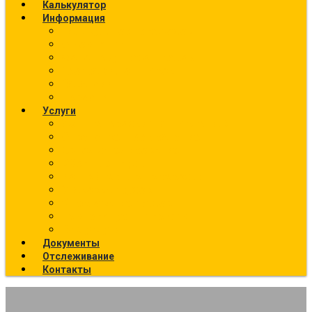
Калькулятор
Информация
Калькулятор перевозок
О компании
Фото текущих отправок
География отправок
Вакансии
Новости
Услуги
Ж/Д перевозки (направления)
Ответственное хранение
Автоэкспедирование
Сборные грузы
Контейнерные перевозки
Упаковка грузов
Страхование грузов
Температурный режим
Все услуги
Документы
Отслеживание
Контакты