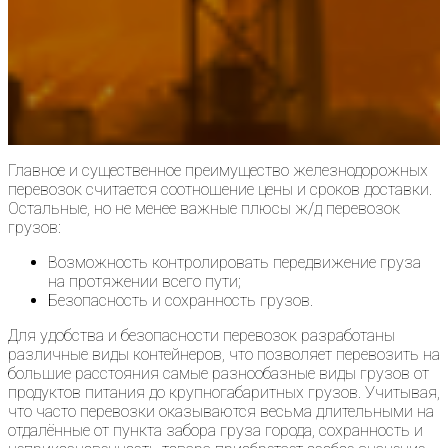
Главное и существенное преимущество железнодорожных
перевозок считается соотношение цены и сроков доставки.
Остальные, но не менее важные плюсы ж/д перевозок
грузов:
Возможность контролировать передвижение груза
на протяжении всего пути;
Безопасность и сохранность грузов.
Для удобства и безопасности перевозок разработаны
различные виды контейнеров, что позволяет перевозить на
большие расстояния самые разнообазные виды грузов от
продуктов питания до крупногабаритных грузов. Учитывая,
что часто перевозки оказываются весьма длительными на
отдалённые от пункта забора груза города, сохранность и