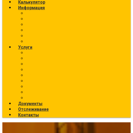
Калькулятор
Информация
Калькулятор перевозок
О компании
Фото текущих отправок
География отправок
Вакансии
Новости
Услуги
Ж/Д перевозки (направления)
Ответственное хранение
Автоэкспедирование
Сборные грузы
Контейнерные перевозки
Упаковка грузов
Страхование грузов
Температурный режим
Все услуги
Документы
Отслеживание
Контакты