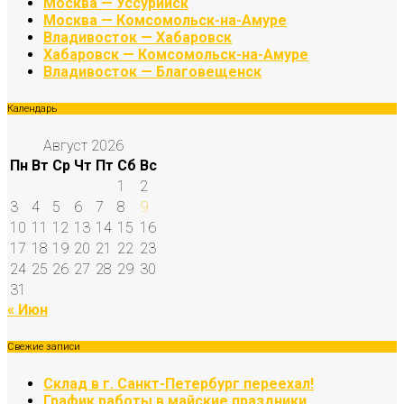
Москва — Уссурийск
Москва — Комсомольск-на-Амуре
Владивосток — Хабаровск
Хабаровск — Комсомольск-на-Амуре
Владивосток — Благовещенск
Календарь
Август 2026
Пн
Вт
Ср
Чт
Пт
Сб
Вс
1
2
3
4
5
6
7
8
9
10
11
12
13
14
15
16
17
18
19
20
21
22
23
24
25
26
27
28
29
30
31
« Июн
Свежие записи
Склад в г. Санкт-Петербург переехал!
График работы в майские праздники