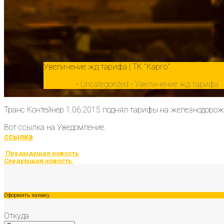
Увеличение жд тарифа | ТК "Карго"
Главная
-
Uncategorized
-
Увеличение жд тарифа
Транс Контейнер 1.06.2015 поднял тарифы на железнодорож
Вот ссылка на Уведомление.
ссылка
Предыдущая новость
Следующая новость
Оформить заявку
Откуда