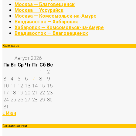
Москва — Благовещенск
Москва — Уссурийск
Москва — Комсомольск-на-Амуре
Владивосток — Хабаровск
Хабаровск — Комсомольск-на-Амуре
Владивосток — Благовещенск
Календарь
Август 2026
Пн
Вт
Ср
Чт
Пт
Сб
Вс
1
2
3
4
5
6
7
8
9
10
11
12
13
14
15
16
17
18
19
20
21
22
23
24
25
26
27
28
29
30
31
« Июн
Свежие записи