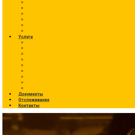
Калькулятор перевозок
О компании
Фото текущих отправок
География отправок
Вакансии
Новости
Услуги
Ж/Д перевозки (направления)
Ответственное хранение
Автоэкспедирование
Сборные грузы
Контейнерные перевозки
Упаковка грузов
Страхование грузов
Температурный режим
Все услуги
Документы
Отслеживание
Контакты