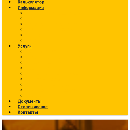
Калькулятор
Информация
Калькулятор перевозок
О компании
Фото текущих отправок
География отправок
Вакансии
Новости
Услуги
Ж/Д перевозки (направления)
Ответственное хранение
Автоэкспедирование
Сборные грузы
Контейнерные перевозки
Упаковка грузов
Страхование грузов
Температурный режим
Все услуги
Документы
Отслеживание
Контакты