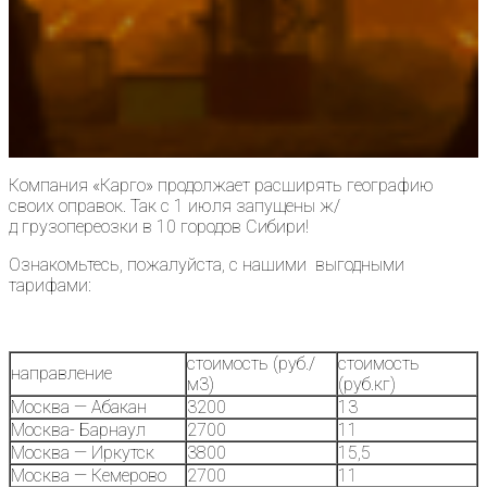
Компания «Карго» продолжает расширять географию
своих оправок. Так с 1 июля запущены ж/
д грузопереозки в 10 городов Сибири!
Ознакомьтесь, пожалуйста, с нашими выгодными
тарифами:
стоимость (руб./
стоимость
направление
м3)
(руб.кг)
Москва — Абакан
3200
13
Москва- Барнаул
2700
11
Москва — Иркутск
3800
15,5
Москва — Кемерово
2700
11